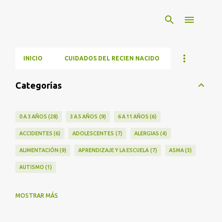
Ir al contenido principal
INICIO
CUIDADOS DEL RECIEN NACIDO
Categorías
0 A 3 AÑOS
28
3 A 5 AÑOS
9
6 A 11 AÑOS
6
ACCIDENTES
6
ADOLESCENTES
7
ALERGIAS
4
ALIMENTACIÓN
9
APRENDIZAJE Y LA ESCUELA
7
ASMA
3
AUTISMO
1
MOSTRAR MÁS
CALORES
1
COVID-19
2
DIENTES
2
DOLOR ABDOMINAL
1
DOLORES
10
EDADES Y ETAPAS
47