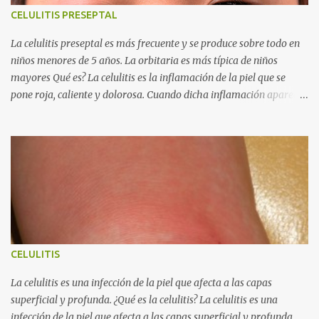
CELULITIS PRESEPTAL
La celulitis preseptal es más frecuente y se produce sobre todo en
niños menores de 5 años. La orbitaria es más típica de niños
mayores Qué es? La celulitis es la inflamación de la piel que se
pone roja, caliente y dolorosa. Cuando dicha inflamación aparece
en los párpados, puede deberse a una celulitis preseptal o a una
celulitis orbitaria. La celulitis preseptal es una infección de los
tejidos blandos anteriores al septum orbitario, una lámina fibrosa
que va desde los huesos de la órbita hasta los párpados. La
celulitis orbitaria afecta a la parte posterior, incluyendo los
músculos y la grasa localizados dentro de la órbita. Son dos
procesos diferentes, por lo tanto, una celulitis preseptal no
progresa a una orbitaria. La celulitis preseptal es más frecuente y
se produce sobre todo en niños menores de 5 años. La orbitaria es
CELULITIS
más típica de niños mayores. Cuáles son los síntomas?
Habitualmente en ambas aparece inflamación, enrojecimiento y
La celulitis es una infección de la piel que afecta a las capas
aume...
superficial y profunda. ¿Qué es la celulitis? La celulitis es una
infección de la piel que afecta a las capas superficial y profunda